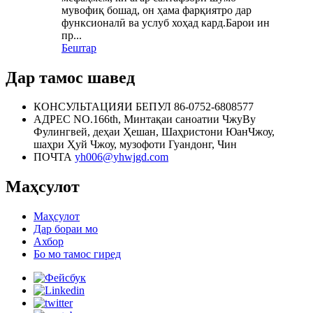
мувофиқ бошад, он ҳама фарқиятро дар
функсионалӣ ва услуб хоҳад кард.Барои ин
пр...
Бештар
Дар тамос шавед
КОНСУЛЬТАЦИЯИ БЕПУЛ
86-0752-6808577
АДРЕС
NO.166th, Минтақаи саноатии ЧжуВу
Фулингвей, деҳаи Ҳешан, Шаҳристони ЮанЧжоу,
шаҳри Ҳуй Чжоу, музофоти Гуандонг, Чин
ПОЧТА
yh006@yhwjgd.com
Маҳсулот
Маҳсулот
Дар бораи мо
Ахбор
Бо мо тамос гиред