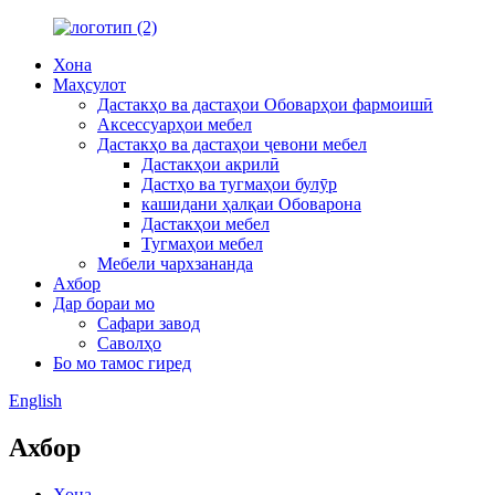
Хона
Маҳсулот
Дастакҳо ва дастаҳои Обоварҳои фармоишӣ
Аксессуарҳои мебел
Дастакҳо ва дастаҳои ҷевони мебел
Дастакҳои акрилӣ
Дастҳо ва тугмаҳои булӯр
кашидани ҳалқаи Обоварона
Дастакҳои мебел
Тугмаҳои мебел
Мебели чархзананда
Ахбор
Дар бораи мо
Сафари завод
Саволҳо
Бо мо тамос гиред
English
Ахбор
Хона