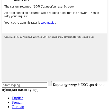
Барои ҷустуҷӯ ё ESC -ро барои
пӯшидан пахш кунед
English
French
German