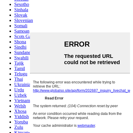
Sesotho
Sinhala
Slovak
Slovenian
Somali
Samoan
Scots Gaelic
Shona
Sindhi
Sundanese
Swahili
Tajik
Tamil
Telugu
Thai
Ukrainian
Urdu
Uzbek
Vietnamese
Welsh
Xhosa
Yiddish
Yoruba
Zulu
Kinyarwanda