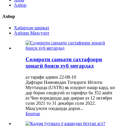
Ахбор
Ахбор
Хабарҳои ширкат
Ахбори Маҳсулот
Содироти саноати сахтафзори
хонагӣ боиси хуб мегардад
аз тарафи админ 22-08-10
Дафтари Намояндаи Тиҷорати Иёлоти
Муттаҳида (USTR) як изҳорот нашр кард, ки
дар бораи озодкунӣ аз тарифҳо ба 352 ашёи
аз Чин воридшуда дар давраи аз 12 октябри
соли 2021 то 31 декабри соли 2022.
Маҳсулоти озодшуда дорои...
Бештар