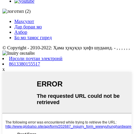
Маҳсулот
Дар бораи мо
Ахбор
Бо мо тамос гиред
© Copyright - 2010-2022: Ҳама ҳуқуқҳо ҳифз шудаанд.
- , , , , , ,
Ирсоли почтаи электронӣ
8613380155517
x