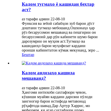
Кадом тугмаҳо ё кашидан беҳтар
аст?
аз тарафи админ 22-08-10
Функсия ва зебоӣ сабабҳои хуб барои дӯст
доштани тугмаҳо мебошанд.Ошхонаҳо ҳар
рӯз бесарусомон мешаванд ва пешгирии он
бесарусомонӣ дар рӯи кабинети шумо барои
дарозумрии он муҳим аст.Тугмаҳо ва
кашиданҳо барои муҳофизат кардани
ороиши кабинетатон кӯмак мекунанд, зеро ...
Бештар
Кадом андозаҳо кашида
мешаванд?
аз тарафи админ 22-08-10
Ҳангоми интихоби сахтафзори ҷевон,
кӯшиши муайян кардани дарозии пӯлоди
зангногир барои истифода метавонад
рӯҳафтода шавад.Дар Артур Харрис, мо
мефаҳмем, ки агар сахтафзори шумо