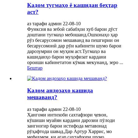
Кадом тугмаҳо ё кашидан беҳтар
аст?
аз тарафи админ 22-08-10
Функсия ва зебоӣ сабабҳои хуб барои дӯст
доштани тугмаҳо мебошанд.Ошхонаҳо ҳар
рӯз бесарусомон мешаванд ва пешгирии он
бесарусомонӣ дар рӯи кабинети шумо барои
дарозумрии он муҳим аст.Тугмаҳо ва
кашиданҳо барои муҳофизат кардани
ороиши кабинетатон кӯмак мекунанд, зеро ...
Бештар
Кадом андозаҳо кашида
мешаванд?
аз тарафи админ 22-08-10
Ҳангоми интихоби сахтафзори ҷевон,
кӯшиши муайян кардани дарозии пӯлоди
зангногир барои истифода метавонад
рӯҳафтода шавад.Дар Артур Харрис, мо
мефаҳмем, ки агар сахтафзори шумо