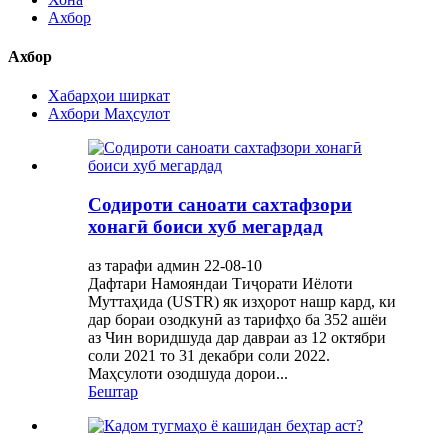
Ахбор
Ахбор
Хабарҳои ширкат
Ахбори Маҳсулот
Содироти саноати сахтафзори
хонагӣ боиси хуб мегардад
аз тарафи админ 22-08-10
Дафтари Намояндаи Тиҷорати Иёлоти
Муттаҳида (USTR) як изҳорот нашр кард, ки
дар бораи озодкунӣ аз тарифҳо ба 352 ашёи
аз Чин воридшуда дар давраи аз 12 октябри
соли 2021 то 31 декабри соли 2022.
Маҳсулоти озодшуда дорои...
Бештар