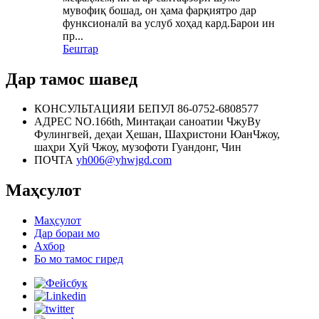
мувофиқ бошад, он ҳама фарқиятро дар
функсионалӣ ва услуб хоҳад кард.Барои ин
пр...
Бештар
Дар тамос шавед
КОНСУЛЬТАЦИЯИ БЕПУЛ
86-0752-6808577
АДРЕС
NO.166th, Минтақаи саноатии ЧжуВу
Фулингвей, деҳаи Ҳешан, Шаҳристони ЮанЧжоу,
шаҳри Ҳуй Чжоу, музофоти Гуандонг, Чин
ПОЧТА
yh006@yhwjgd.com
Маҳсулот
Маҳсулот
Дар бораи мо
Ахбор
Бо мо тамос гиред