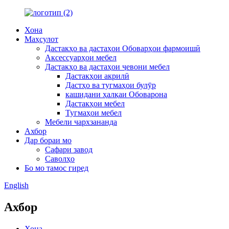
Хона
Маҳсулот
Дастакҳо ва дастаҳои Обоварҳои фармоишӣ
Аксессуарҳои мебел
Дастакҳо ва дастаҳои ҷевони мебел
Дастакҳои акрилӣ
Дастҳо ва тугмаҳои булӯр
кашидани ҳалқаи Обоварона
Дастакҳои мебел
Тугмаҳои мебел
Мебели чархзананда
Ахбор
Дар бораи мо
Сафари завод
Саволҳо
Бо мо тамос гиред
English
Ахбор
Хона