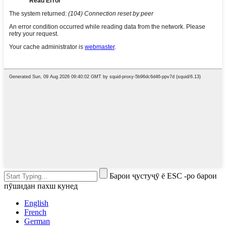
Барои ҷустуҷӯ ё ESC -ро барои
пӯшидан пахш кунед
English
French
German