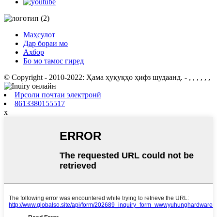
Маҳсулот
Дар бораи мо
Ахбор
Бо мо тамос гиред
© Copyright - 2010-2022: Ҳама ҳуқуқҳо ҳифз шудаанд.
- , , , , , ,
Ирсоли почтаи электронӣ
8613380155517
x