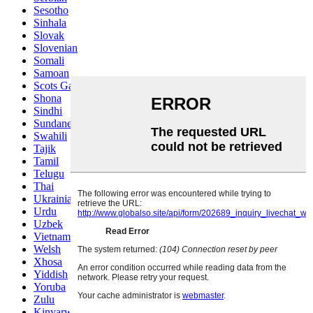
Sesotho
Sinhala
Slovak
Slovenian
Somali
Samoan
Scots Gaelic
Shona
Sindhi
Sundanese
Swahili
Tajik
Tamil
Telugu
Thai
Ukrainian
Urdu
Uzbek
Vietnamese
Welsh
Xhosa
Yiddish
Yoruba
Zulu
Kinyarwanda