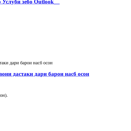
 Услуби зебо Outlook__
вони дастаки дари барои насб осон
он).