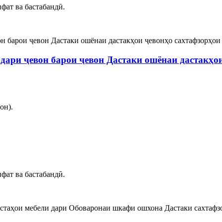
фат ва бастабандӣ.
ари ҷевон барои ҷевон Дастаки ошёнаи дастакҳои
он).
фат ва бастабандӣ.