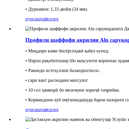
• Дурнамои: 1,33 дюйм (34 мм).
пурсиш
тафсилот
Профили шаффофи акрилии Alu сарукорд
• Миқдори ками бисёрсоҳавӣ қабул кунед.
• Нархи рақобатпазир (бо маҳсулоти корхонаи худам
• Раванди истеҳсолии баландихтисос.
• сари вакт расондани махсулот
• 10 сол ҳамкорӣ бо мизоҷони хориҷӣ таҷрибаи.
• Кормандони хуб омӯзонидашуда барои назорати си
пурсиш
тафсилот