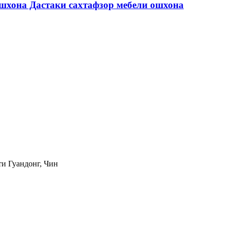
ошхона Дастаки сахтафзор мебели ошхона
и Гуандонг, Чин