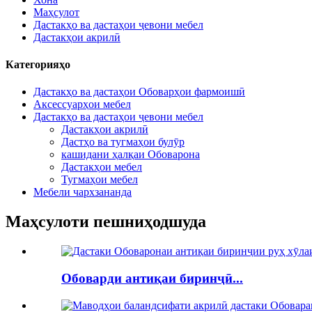
Маҳсулот
Дастакҳо ва дастаҳои ҷевони мебел
Дастакҳои акрилӣ
Категорияҳо
Дастакҳо ва дастаҳои Обоварҳои фармоишӣ
Аксессуарҳои мебел
Дастакҳо ва дастаҳои ҷевони мебел
Дастакҳои акрилӣ
Дастҳо ва тугмаҳои булӯр
кашидани ҳалқаи Обоварона
Дастакҳои мебел
Тугмаҳои мебел
Мебели чархзананда
Маҳсулоти пешниҳодшуда
Обоварди антиқаи биринҷӣ...