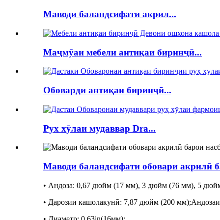
Маводи баландсифати акрил...
Маҷмӯаи мебели антиқаи биринҷӣ...
Обоварди антиқаи биринҷӣ...
Рух хӯлаи мудаввар Dra...
Маводи баландсифати обовари акрилӣ б
• Андоза: 0,67 дюйм (17 мм), 3 дюйм (76 мм), 5 д
• Дарозии кашолакунӣ: 7,87 дюйм (200 мм);Андоз
• Диаметр: 0.63in(16мм);