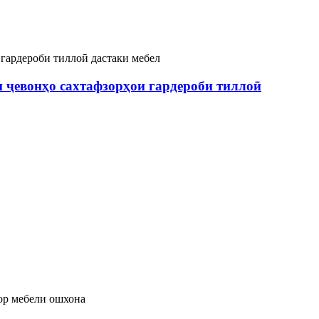
 ҷевонҳо сахтафзорҳои гардероби тиллоӣ