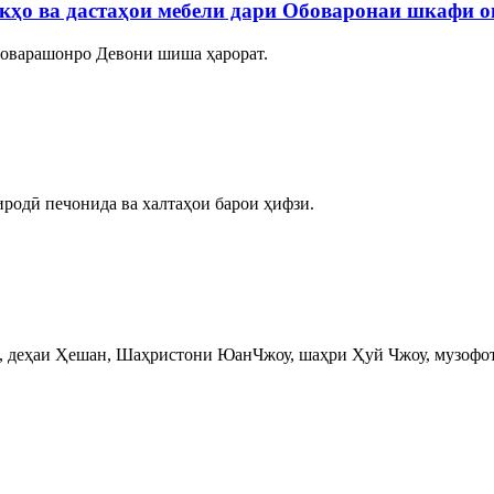
акҳо ва дастаҳои мебели дари Обоваронаи шкафи 
боварашонро Девони шиша ҳарорат.
родӣ печонида ва халтаҳои барои ҳифзи.
, деҳаи Ҳешан, Шаҳристони ЮанЧжоу, шаҳри Ҳуй Чжоу, музофот