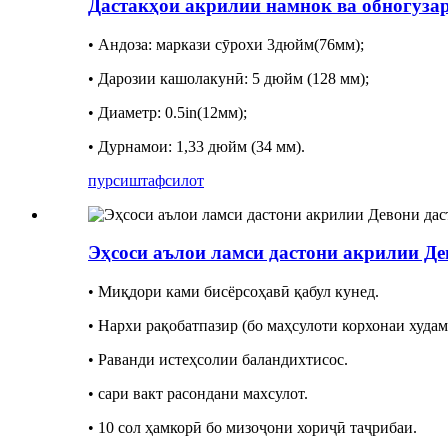
Дастакҳои акрилии намнок ва обногузар
• Андоза: маркази сӯрохи 3дюйм(76мм);
• Дарозии кашолакунӣ: 5 дюйм (128 мм);
• Диаметр: 0.5in(12мм);
• Дурнамои: 1,33 дюйм (34 мм).
пурсиш
тафсилот
Эҳсоси аълои ламси дастони акрилии Де
• Миқдори ками бисёрсоҳавӣ қабул кунед.
• Нархи рақобатпазир (бо маҳсулоти корхонаи худам
• Раванди истеҳсолии баландихтисос.
• сари вакт расондани махсулот.
• 10 сол ҳамкорӣ бо мизоҷони хориҷӣ таҷрибаи.