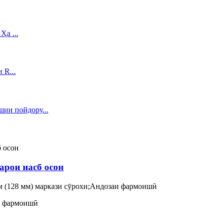
арои насб осон
юйм (128 мм) маркази сӯрохи;Андозаи фармоишӣ
аи фармоишӣ