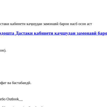
ошта Дастаки кабинети каҷшудаи замонавӣ барои
он).
фат ва бастабандӣ.