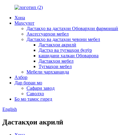
Хона
Маҳсулот
Дастакҳо ва дастаҳои Обоварҳои фармоишӣ
Аксессуарҳои мебел
Дастакҳо ва дастаҳои ҷевони мебел
Дастакҳои акрилӣ
Дастҳо ва тугмаҳои булӯр
кашидани ҳалқаи Обоварона
Дастакҳои мебел
Тугмаҳои мебел
Мебели чархзананда
Ахбор
Дар бораи мо
Сафари завод
Саволҳо
Бо мо тамос гиред
English
Дастакҳои акрилӣ
Хона