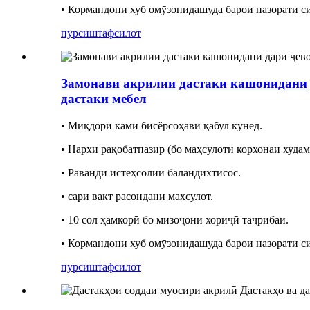
• Кормандони хуб омӯзонидашуда барои назорати си
пурсиш
тафсилот
Замонави акрилии дастаки кашонидани д
дастаки мебел
• Миқдори ками бисёрсоҳавӣ қабул кунед.
• Нархи рақобатпазир (бо маҳсулоти корхонаи худам
• Раванди истеҳсолии баландихтисос.
• сари вакт расондани махсулот.
• 10 сол ҳамкорӣ бо мизоҷони хориҷӣ таҷрибаи.
• Кормандони хуб омӯзонидашуда барои назорати си
пурсиш
тафсилот