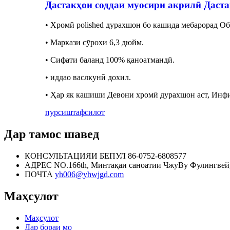
Дастакҳои соддаи муосири акрилӣ Даст
• Хромӣ polished дурахшон бо кашида мебарорад О
• Маркази сӯрохи 6,3 дюйм.
• Сифати баланд 100% қаноатмандӣ.
• иддао васлкунӣ дохил.
• Ҳар як кашиши Девони хромӣ дурахшон аст, Инфи
пурсиш
тафсилот
Дар тамос шавед
КОНСУЛЬТАЦИЯИ БЕПУЛ
86-0752-6808577
АДРЕС
NO.166th, Минтақаи саноатии ЧжуВу Фулингвей
ПОЧТА
yh006@yhwjgd.com
Маҳсулот
Маҳсулот
Дар бораи мо