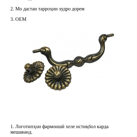
2. Мо дастаи тарроҳии худро дорем
3. OEM
Афзалиятҳо
1. Логотипҳои фармоишӣ хеле истиқбол карда
мешаванд.