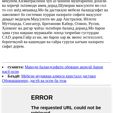
мекунем.Хизматрасонии хуб аз ҷониби муштариёни дохилӣ
ва хориҷӣ эътимоди амиқ дорад.Шумораи махсулоти мо сол
то сол зиёд мешавад.Мо ба дастакҳои мебели баландсифат ва
лавозимот бо системаи пурраи назорати сифати маҳсулот
диққат медиҳем.Маҳсулоти мо дар Австралия, Иёлоти
Муттаҳида, Сингапур, Британияи Кабир, Олмон, Русия,
Ҳонконг ва дигар ҷойҳо эътибори баланд доранд.Мо барои
ҳама гуна нақшаи мураккаби лоиҳа таҷрибаи густурдаи
CAD дорем.Гайр аз ин, мо барои хар як звено: истехсолот,
борпечкунй ва кашондан ва гайра гурухи катъии назорати
сифат дорем.
гузашта:
Маводи баландсифати обовари акрилӣ барои
насб осон
Баъдӣ:
Мебели мудаввар алмоси кристалл дастаки
Обоварашонро, дастӣ ва осон ба тоза