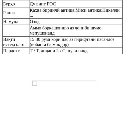
Бурҳо
Ду винт FOC
Қаҳва;биринҷӣ антиқа;Миси антиқа;Никелли
Ранги
...
Намуна
Озод
Аммо боркашониро аз ҷониби шумо
мепӯшонанд
Вақти
15-30 рӯзи корӣ пас аз гирифтани пасандоз
истеҳсолот
(вобаста ба миқдор)
Пардохт
T / T, дидани L / C, пули нақд
Афзалиятҳо