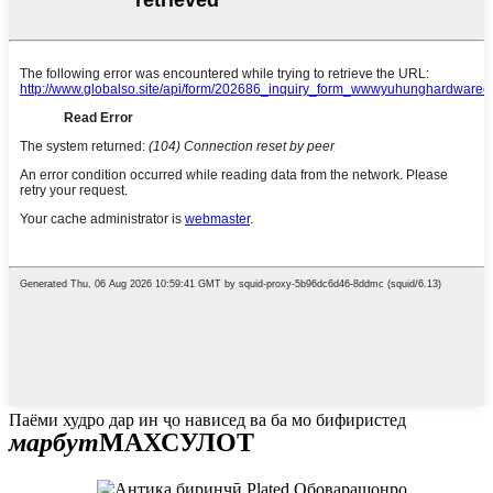
Паёми худро дар ин ҷо нависед ва ба мо бифиристед
марбут
МАХСУЛОТ