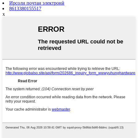
Ирсоли почтаи электронӣ
8613380155517
x