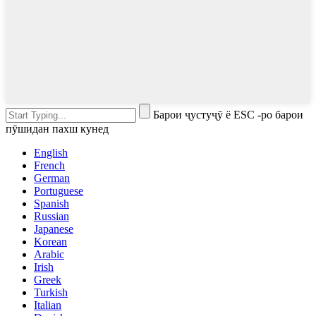
Барои ҷустуҷӯ ё ESC -ро барои
пӯшидан пахш кунед
English
French
German
Portuguese
Spanish
Russian
Japanese
Korean
Arabic
Irish
Greek
Turkish
Italian