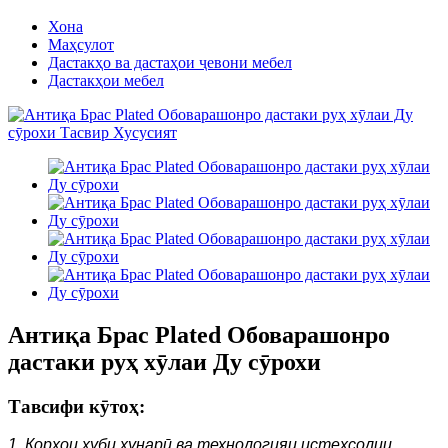
Хона
Маҳсулот
Дастакҳо ва дастаҳои ҷевони мебел
Дастакҳои мебел
Антиқа Брас Plated Обоварашонро
дастаки руҳ хӯлаи Ду сӯрохи
Тавсифи кӯтоҳ:
1. Корҳои хуби ҳунарӣ ва технологияи истеҳсолии