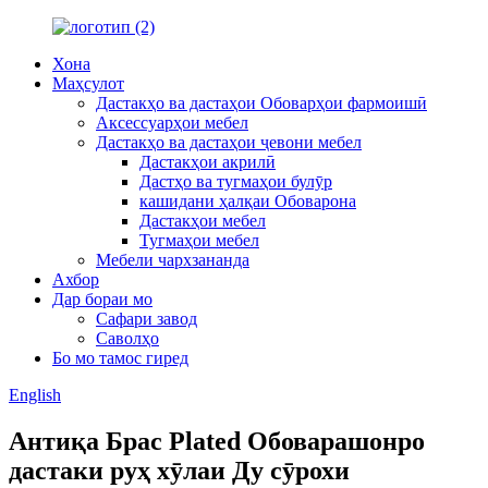
Хона
Маҳсулот
Дастакҳо ва дастаҳои Обоварҳои фармоишӣ
Аксессуарҳои мебел
Дастакҳо ва дастаҳои ҷевони мебел
Дастакҳои акрилӣ
Дастҳо ва тугмаҳои булӯр
кашидани ҳалқаи Обоварона
Дастакҳои мебел
Тугмаҳои мебел
Мебели чархзананда
Ахбор
Дар бораи мо
Сафари завод
Саволҳо
Бо мо тамос гиред
English
Антиқа Брас Plated Обоварашонро
дастаки руҳ хӯлаи Ду сӯрохи