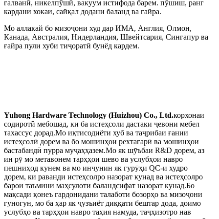
галванӣ, никелпӯшӣ, вакуум истифода барем. пӯшиш, ранг
кардани хокаи, сайқал додани баланд ва ғайра.
Мо аллакай бо мизоҷони худ дар ИМА, Англия, Олмон,
Канада, Австралия, Нидерландия, Швейтсария, Сингапур ва
ғайра пули хуби тиҷоратӣ бунёд кардем.
Муқаддимаи ширкат
Yuhong Hardware Technology (Huizhou) Co., Ltd.
корхонаи
содиротӣ мебошад, ки ба истеҳсоли дастаки ҷевони мебел
тахассус дорад.Мо иқтисодиёти хуб ва таҷрибаи ғании
истеҳсолӣ дорем ва бо мошинҳои рехтагарӣ ва мошинҳои
бастабандӣ пурра муҷаҳҳазем.Мо як шӯъбаи R&D дорем, аз
ин рӯ мо метавонем тарҳҳои шево ва услубҳои навро
пешниҳод кунем ва мо инчунин як гурӯҳи QC-и худро
дорем, ки раванди истеҳсолро назорат кунад ва истеҳсолро
барои таъмини маҳсулоти баландсифат назорат кунад.Бо
мақсади қонеъ гардонидани талаботи бозорҳо ва мизоҷони
гуногун, мо ба ҳар як ҷузъиёт диққати бештар дода, доимо
услубҳо ва тарҳҳои навро таҳия намуда, таҷҳизотро нав