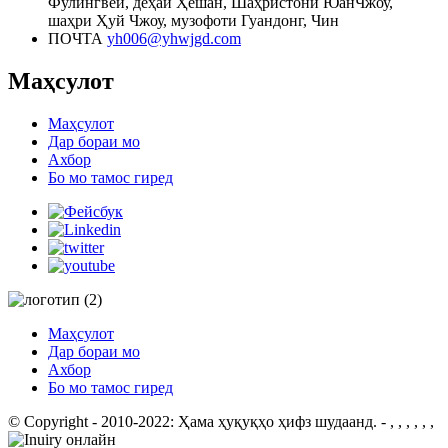
Фулингвей, деҳаи Ҳешан, Шаҳристони ЮанЧжоу,
шаҳри Ҳуй Чжоу, музофоти Гуандонг, Чин
ПОЧТА
yh006@yhwjgd.com
Маҳсулот
Маҳсулот
Дар бораи мо
Ахбор
Бо мо тамос гиред
Маҳсулот
Дар бораи мо
Ахбор
Бо мо тамос гиред
© Copyright - 2010-2022: Ҳама ҳуқуқҳо ҳифз шудаанд.
- , , , , , ,