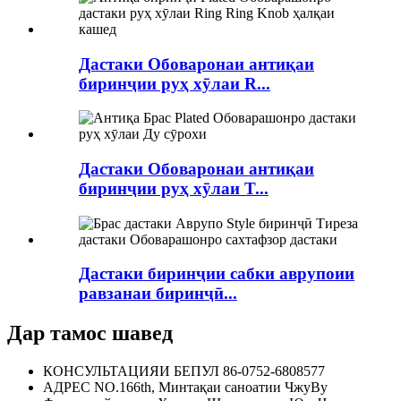
Дастаки Обоваронаи антиқаи
биринҷии руҳ хӯлаи R...
Дастаки Обоваронаи антиқаи
биринҷии руҳ хӯлаи T...
Дастаки биринҷии сабки аврупоии
равзанаи биринҷӣ...
Дар тамос шавед
КОНСУЛЬТАЦИЯИ БЕПУЛ
86-0752-6808577
АДРЕС
NO.166th, Минтақаи саноатии ЧжуВу