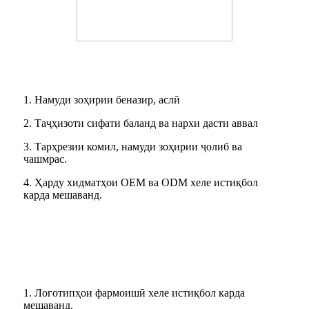
1. Намуди зоҳирии беназир, аслӣ
2. Таҷҳизоти сифати баланд ва нархи дасти аввал
3. Тарҳрезии комил, намуди зоҳирии ҷолиб ва
чашмрас.
4. Ҳарду хидматҳои OEM ва ODM хеле истиқбол
карда мешаванд.
Функсия
1. Логотипҳои фармоишӣ хеле истиқбол карда
мешаванд.