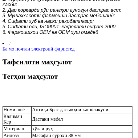
касбӣ;
2. Дар коркарди рӯи рангҳои гуногун дастрас аст;
3. Мушаххасоти фармоишӣ дастрас мебошанд;
4. Сифати хуб ва нархи рақобатпазир;
5. Сифати олӣ, ISO9001: кафолати сифат 2000
6. Фармоишҳои OEM ва ODM хуш омадед
:
Ба мо почтаи электронӣ фиристед
Тафсилоти маҳсулот
Тегҳои маҳсулот
Параметрҳои маҳсулот
Номи ашё
Антиқа Брас дастакҳои кашолакунӣ
Калимаи
Дастаки мебел
Кер
Материал
хӯлаи руҳ
Андоза
Масофаи сӯрохи 88 мм