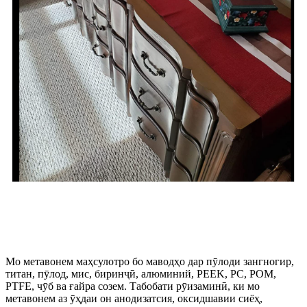
Муқаддимаи маҳсулот
Мо метавонем маҳсулотро бо маводҳо дар пӯлоди зангногир,
титан, пӯлод, мис, биринҷӣ, алюминий, PEEK, PC, POM,
PTFE, чӯб ва ғайра созем. Табобати рӯизаминӣ, ки мо
метавонем аз ӯҳдаи он анодизатсия, оксидшавии сиёҳ,